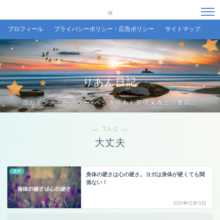
プロフィール
プライバシーポリシー・広告ポリシー
サイトマップ
りあん日記
ヨガインストラクター×ベジタりあん管理栄養士の奮闘記
― TAG ―
大丈夫
ヨガ
身体の硬さは心の硬さ。ヨガは身体が硬くても関
係ない！
2021年12月12日