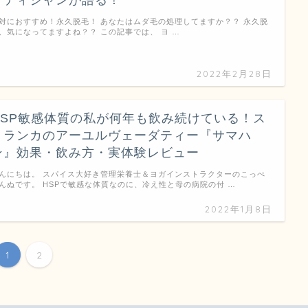
テティシャンが語る！
対におすすめ！永久脱毛！ あなたはムダ毛の処理してますか？？ 永久脱
、気になってますよね？？ この記事では、 ヨ …
2022年2月28日
HSP敏感体質の私が何年も飲み続けている！ス
リランカのアーユルヴェーダティー『サマハ
ン』効果・飲み方・実体験レビュー
んにちは。 スパイス大好き管理栄養士＆ヨガインストラクターのこっぺ
んぬです。 HSPで敏感な体質なのに、冷え性と母の病院の付 …
2022年1月8日
1
2