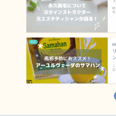
絶
毛
美容
こ
ぱ