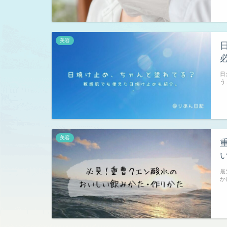
美容
日
う
美容
最
か