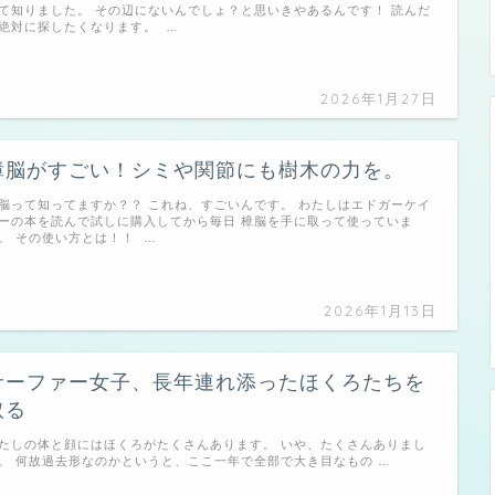
て知りました。 その辺にないんでしょ？と思いきやあるんです！ 読んだ
絶対に探したくなります。 …
2026年1月27日
樟脳がすごい！シミや関節にも樹木の力を。
脳って知ってますか？？ これね、すごいんです。 わたしはエドガーケイ
ーの本を読んで試しに購入してから毎日 樟脳を手に取って使っていま
。 その使い方とは！！ …
2026年1月13日
サーファー女子、長年連れ添ったほくろたちを
取る
たしの体と顔にはほくろがたくさんあります。 いや、たくさんありまし
。 何故過去形なのかというと、ここ一年で全部で大き目なもの …