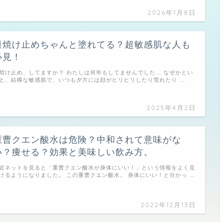
2026年1月8日
日焼け止めちゃんと塗れてる？超敏感肌な人も
必見！
焼け止め、してますか？ わたしは何年もしてませんでした… なぜかとい
と、結構な敏感肌で、いつも夕方には顔がヒリヒリしたり荒れたり …
2025年4月2日
重曹クエン酸水は危険？中和されて意味がな
い？痩せる？効果と美味しい飲み方。
近ネットを見ると「重曹クエン酸水が身体にいい！」という情報をよく見
けるようになりました。 この重曹クエン酸水。 身体にいい！と分かっ …
2022年12月13日