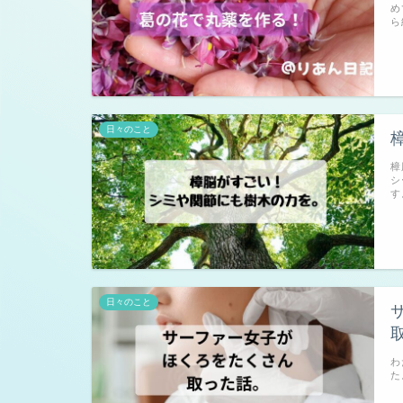
め
ら
日々のこと
樟
シ
す
日々のこと
わ
た