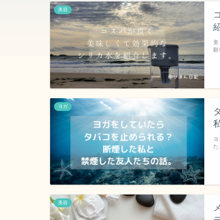
美容
美
願
ヨガ
ヨ
た
美容