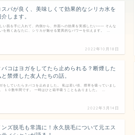
コスパが良く、美味しくて効果的なシリカ水を
紹介します。
しい肌を手に入れて、内側から、外面への効果を実感したい―― そんな
いを抱くあなたに、シリカが魅せる驚異的なパワーを伝えます。 …
2022年10月18日
タバコはヨガをしてたら止められる？断煙した
私と禁煙した友人たちの話。
ガをしていたらタバコを止めました。 私は若い頃、煙草を吸っていまし
。 １０数年間です。 一時はひと箱半吸うこともありました。 …
2022年3月14日
メンズ脱毛も常識に！永久脱毛について元エス