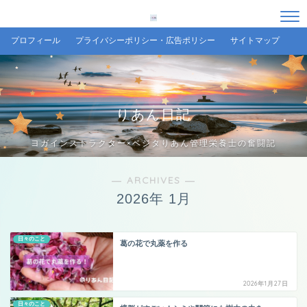
プロフィール
プライバシーポリシー・広告ポリシー
サイトマップ
りあん日記
ヨガインストラクター×ベジタりあん管理栄養士の奮闘記
― ARCHIVES ―
2026年 1月
日々のこと
葛の花で丸薬を作る
2026年1月27日
日々のこと