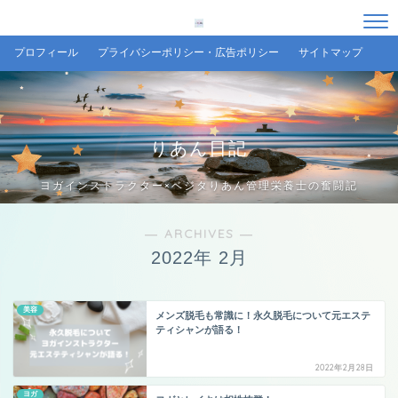
プロフィール
プライバシーポリシー・広告ポリシー
サイトマップ
りあん日記
ヨガインストラクター×ベジタりあん管理栄養士の奮闘記
― ARCHIVES ―
2022年 2月
美容
メンズ脱毛も常識に！永久脱毛について元エステ
ティシャンが語る！
2022年2月28日
ヨガ