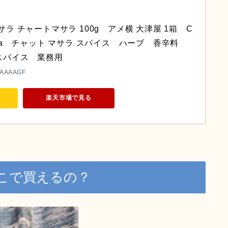
ラ チャートマサラ 100g　アメ横 大津屋 1箱　C
masala　チャット マサラ スパイス　ハーブ　香辛料　
スパイス　業務用
HAAAAGF
楽天市場で見る
こで買えるの？