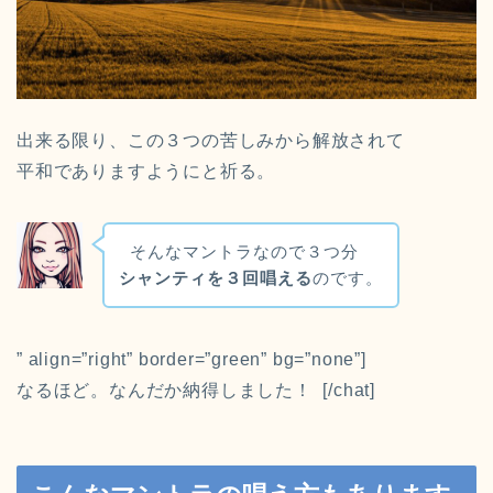
出来る限り、この３つの苦しみから解放されて
平和でありますようにと祈る。
そんなマントラなので３つ分
シャンティを３回唱える
のです。
” align=”right” border=”green” bg=”none”]
なるほど。なんだか納得しました！ [/chat]