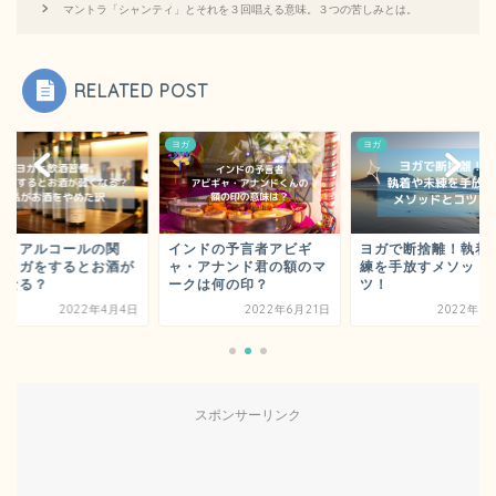
マントラ「シャンティ」とそれを３回唱える意味。３つの苦しみとは。
RELATED POST
ヨガ
ヨガ
ガとアルコールの関
インドの予言者アビギ
ヨガで断捨離！執着
。ヨガをするとお酒が
ャ・アナンド君の額のマ
練を手放すメソッド
くなる？
ークは何の印？
ツ！
2022年4月4日
2022年6月21日
2022年1
スポンサーリンク